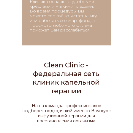
Клиника оснащена удобными
креслами и мягкими пледами.
Во время процедуры Вы
можете спокойно читать книгу
или работать со смартфона, а
просмотр любимого фильма
поможет Вам расслабиться.
Clean Clinic -
федеральная сеть
клиник капельной
терапии
Наша команда профессионалов
подберет подходящий именно Вам курс
инфузионной терапии для
восстановления организма.